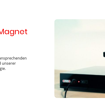
-Magnet
t ansprechenden
d unserer
gie.